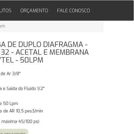
UTOS
ORÇAMENTO
FALE CONOSCO
Lpm
A DE DUPLO DIAFRAGMA -
 32 - ACETAL E MEMBRANA
YTEL - 50LPM
 de Ar 3/8"
a e Saida do Fluido 1/2"
de 50 Lpm
o de AR 10,5 pes3/min
o máxima 45/100 psi