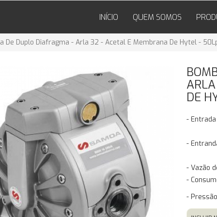
INÍCIO
QUEM SOMOS
PROD
 De Duplo Diafragma - Arla 32 - Acetal E Membrana De Hytel - 50
BOMB
ARLA
DE H
- Entrada
- Entrand
- Vazão 
- Consum
- Pressã