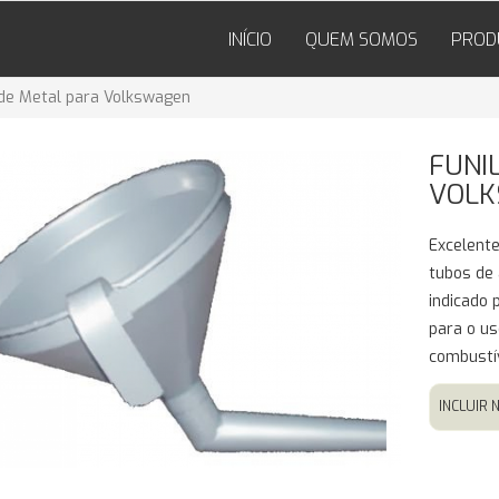
INÍCIO
QUEM SOMOS
PROD
 de Metal para Volkswagen
FUNI
VOL
Excelente
tubos de 
indicado
para o us
combustív
INCLUIR